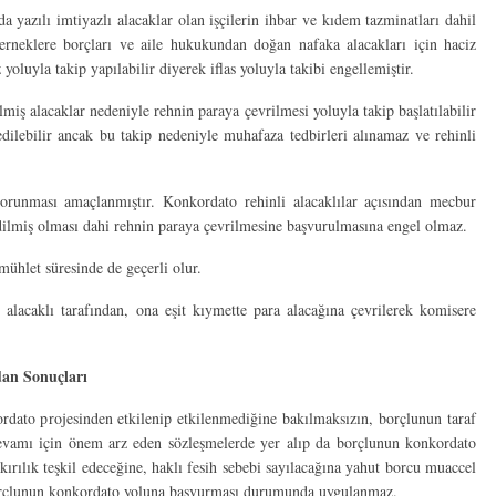
a yazılı imtiyazlı alacaklar olan işçilerin ihbar ve kıdem tazminatları dahil
 derneklere borçları ve aile hukukundan doğan nafaka alacakları için haciz
yoluyla takip yapılabilir diyerek iflas yoluyla takibi engellemiştir.
lmiş alacaklar nedeniyle rehnin paraya çevrilmesi yoluyla takip başlatılabilir
dilebilir ancak bu takip nedeniyle muhafaza tedbirleri alınamaz ve rehinli
korunması amaçlanmıştır. Konkordato rehinli alacaklılar açısından mecbur
dilmiş olması dahi rehnin paraya çevrilmesine başvurulmasına engel olmaz.
mühlet süresinde de geçerli olur.
alacaklı tarafından, ona eşit kıymette para alacağına çevrilerek komisere
dan Sonuçları
rdato projesinden etkilenip etkilenmediğine bakılmaksızın, borçlunun taraf
devamı için önem arz eden sözleşmelerde yer alıp da borçlunun konkordato
ırılık teşkil edeceğine, haklı fesih sebebi sayılacağına yahut borcu muaccel
borçlunun konkordato yoluna başvurması durumunda uygulanmaz.