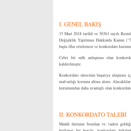
I. GENEL BAKIŞ
15 Mart 2018 tarihli ve 30361 sayılı Resm
Değişiklik Yapılması Hakkında Kanun (“71
başta iflas ertelemesi ve konkordato kurumu
Cebri bir sulh anlaşması olan konkorda
kaldırılmıştır.
Konkordato sürecinin başarıya ulaşması i
malvarlığı koruma altına alınır. Alacaklılar
kurumundan daha avantajlı olan konkordato
II. KONKORDATO TALEBİ
Maddi durumu bozulan ve vadesi geldiğ
herhangi bir borçlu, konkordato hüküml