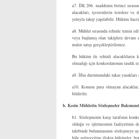
a7. İİK 206. maddenin birinci sırasınd
alacakları, işverenlerin tesislere ve
yoluyla takip yapılabilir. Hüküm haciz 
a8. Mühlet sırasında rehinle temin edi
veya başlamış olan takiplere devam e
malın satışı gerçekleştirilemez.
Bu hüküm ile rehinli alacaklıların 
olmadığı için konkordatonun tasdik e
a9. İflas durumundaki takas yasakları 
a10. Konusu para olmayan alacaklar, 
bildirilir.
b. Kesin Mühletin Sözleşmeler Bakımın
b1. Sözleşmenin karşı tarafının konko
olduğu ve işletmesinin faaliyetinin 
talebinde bulunmasının sözleşmeye ayk
hâle getireceğine ilişkin hükümler, 